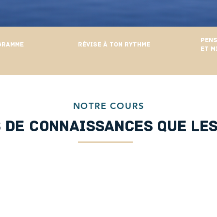
Pens
gramme
Révise à ton RYTHME
et m
NOTRE COURS
 de connaissances que les
▶︎ Ape