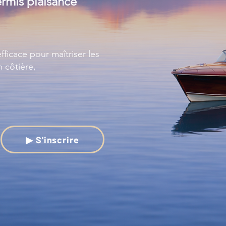
ermis plaisance
fficace pour maîtriser les
n côtière,
▶ S'inscrire