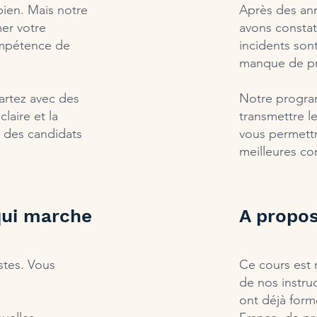
bien. Mais notre
Après des an
mer votre
avons constat
ompétence de
incidents sont
manque de pr
artez avec des
Notre progra
claire et la
transmettre le
t des candidats
vous permettr
meilleures co
ui marche
A propos
estes. Vous
Ce cours est
de nos instruc
ont déjà form