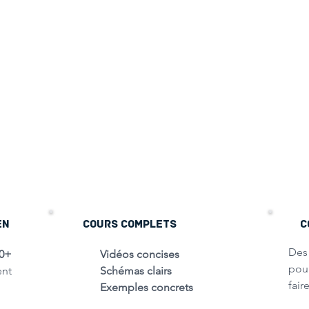
EN
COURS COMPLETS
C
De
0+
Vidéos concises
pou
ent
Schémas clairs
fair
Exemples concrets