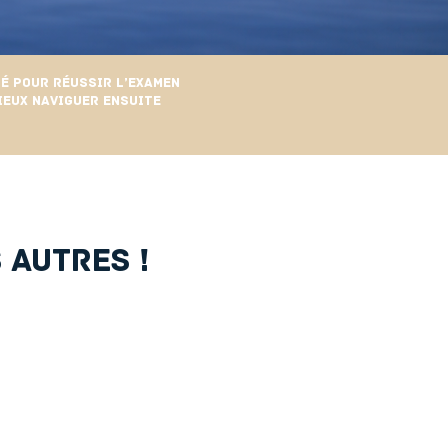
é pour réussir l’examen
ieux naviguer ensuite
 autres !
rçu du cours