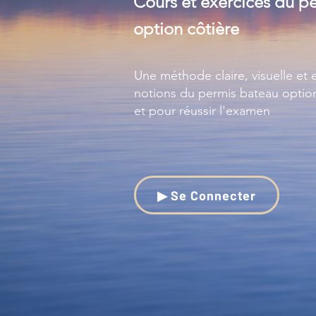
Cours et exercices du p
option côtière
Une méthode claire, visuelle et e
notions du permis bateau optio
et pour réussir l'examen
▶ Se Connecter