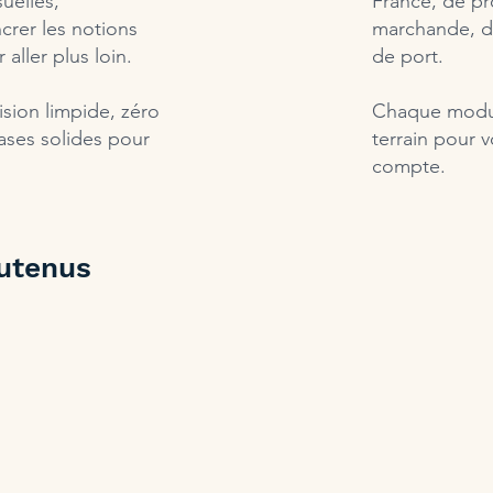
uelles,
France, de pr
rer les notions
marchande, d’
aller plus loin.
de port.​
ision limpide, zéro
Chaque module
bases solides pour
terrain pour 
compte.
outenus