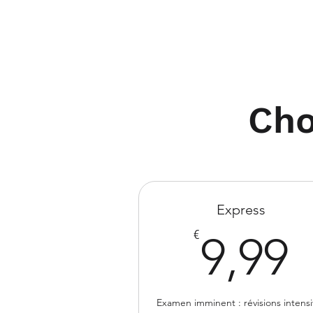
Cho
Express
9
€
9,99
Examen imminent : révisions intensi