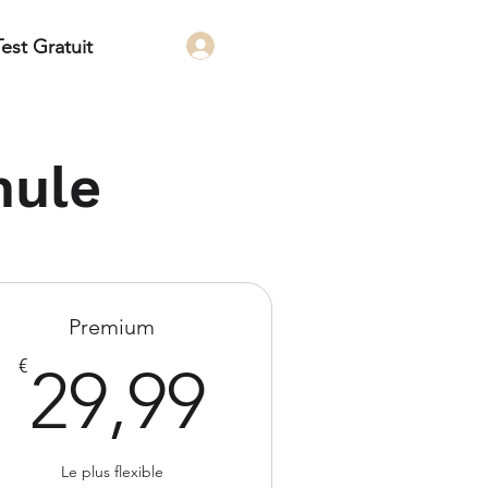
Test Gratuit
mule
Premium
9€
29,99€
€
29,99
Le plus flexible